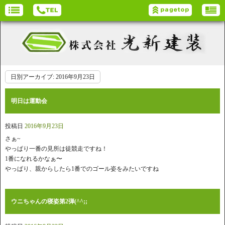
日別アーカイブ:
2016年9月23日
明日は運動会
投稿日
2016年9月23日
さぁ~
やっぱり一番の見所は徒競走ですね！
1番になれるかなぁ〜
やっぱり、親からしたら1番でのゴール姿をみたいですね
ウニちゃんの寝姿第2弾(^^;;