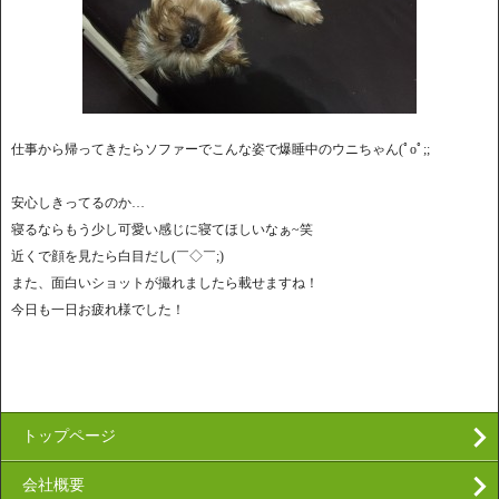
仕事から帰ってきたらソファーでこんな姿で爆睡中のウニちゃん(ﾟoﾟ;;
安心しきってるのか…
寝るならもう少し可愛い感じに寝てほしいなぁ~笑
近くで顔を見たら白目だし(￣◇￣;)
また、面白いショットが撮れましたら載せますね！
今日も一日お疲れ様でした！
トップページ
会社概要