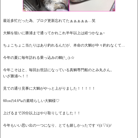
最近多忙だった為、ブログ更新忘れてたぁぁぁぁぁ…笑
大鯛を狙いに勝浦まで通ってかれこれ半年以上は経つかなぁ~
ちょこちょこ当たりはあり釣れるんだが、本命の大鯛が中々釣れなくて…
今年の夏に毎年訪れる乗っ込みの鯛(^_-)-☆
今年こそはと、毎回お世話になっている真鯛専門船のとみ丸さん。
いざ勝浦へ！！
見ての通り見事に大鯛がやっと上がりました！！！！！
60㎝の4.6㌔の素晴らしい大鯛様♡
上げるまで20分以上はやり取りしてました！！
今年もいい思い出の一つになり、とても嬉しかったですヾ(≧▽≦)ﾉ