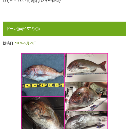
脂ものっていてお刺身まいう〜\(//∇//)\
ドーン(((o(*ﾟ▽ﾟ*)o)))
投稿日
2017年9月29日