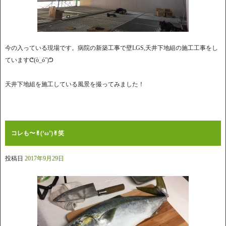
今の入っている現場です。病院の新築工事で壁LGS,天井下地組の施工工事をし
ていますᕦ(ò_óˇ)ᕤ
天井下地組を施工している風景を撮ってみました！
コレも〜✌︎(‘ω’)✌︎笑
投稿日
2017年9月29日