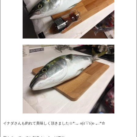
イナダさんも釣れて美味しく頂きました☆*:.｡. o(≧▽≦)o .｡.:*☆