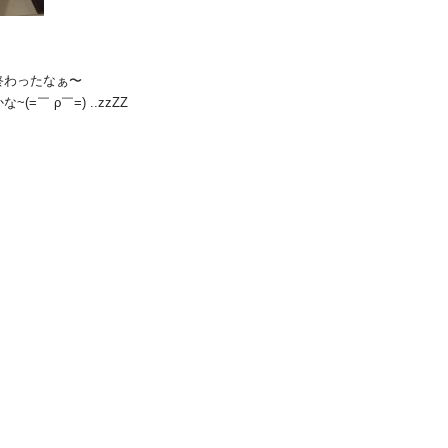
終わったなぁ〜
￣ ρ￣=) ..zzZZ