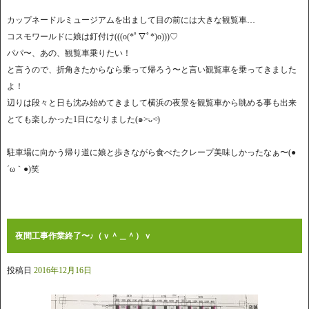
カップネードルミュージアムを出まして目の前には大きな観覧車…
コスモワールドに娘は釘付け(((o(*ﾟ▽ﾟ*)o)))♡
パパ〜、あの、観覧車乗りたい！
と言うので、折角きたからなら乗って帰ろう〜と言い観覧車を乗ってきました
よ！
辺りは段々と日も沈み始めてきまして横浜の夜景を観覧車から眺める事も出来
とても楽しかった1日になりました(๑˃̵ᴗ˂̵)
駐車場に向かう帰り道に娘と歩きながら食べたクレープ美味しかったなぁ〜(●
´ω｀●)笑
夜間工事作業終了〜♪（ｖ＾＿＾）ｖ
投稿日
2016年12月16日