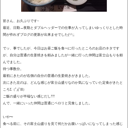
皆さん、お久ぶりです~
最近、日勤→夜勤とダブルヘッダーでの仕事が入ってしまいゆっくりとした時
間が作れずブログの更新が出来ませでした(^^;;
でッ、事でしたが、今日はお昼ご飯を食べに行ったところのお店のネタです
が、自分は普通の生姜焼きを頼みましたが一緒に行った仲間は富士山もりを頼
んでました。
待つ事数分。
最初にきたのが右側の自分の普通の生姜焼きがきました。
次にきた左のは、どんな感じが富士山盛りなのか気になっていた定食がきたと
ころΣ（ﾟдﾟlll）
ご飯の盛りが半端ない感じだし‼️‼️
んで、一緒にいった仲間は普通にペロリと完食しました。
いや〜
食べる前に、その富士山盛りを見て何だかお腹いっぱいになってしまった感じ