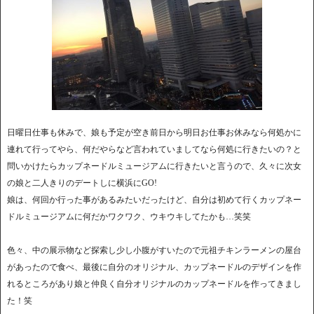
日曜日仕事も休みで、娘も予定が空き前日から明日お仕事お休みなら何処かに
連れて行ってやら、何だやらなど言われていましてなら何処に行きたいの？と
問いかけたらカップネードルミュージアムに行きたいと言うので、久々に次女
の娘と二人きりのデートしに横浜にGO!
娘は、何回か行った事があるみたいだったけど、自分は初めて行くカップネー
ドルミュージアムに何だかワクワク、ウキウキしてたかも…笑笑
色々、中の展示物など探索し少し小腹がすいたので元祖チキンラーメンの屋台
があったので食べ、最後に自分のオリジナル、カップネードルのデザインを作
れるところがあり娘と仲良く自分オリジナルのカップネードルを作ってきまし
た！笑