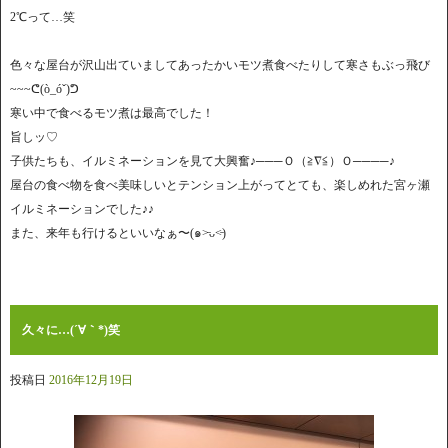
2℃って…笑
色々な屋台が沢山出ていましてあったかいモツ煮食べたりして寒さもぶっ飛び
~~~ᕦ(ò_óˇ)ᕤ
寒い中で食べるモツ煮は最高でした！
旨しッ♡
子供たちも、イルミネーションを見て大興奮♪───Ｏ（≧∇≦）Ｏ────♪
屋台の食べ物を食べ美味しいとテンション上がってとても、楽しめれた宮ヶ瀬
イルミネーションでした♪♪
また、来年も行けるといいなぁ〜(๑˃̵ᴗ˂̵)
久々に…(´∀｀*)笑
投稿日
2016年12月19日