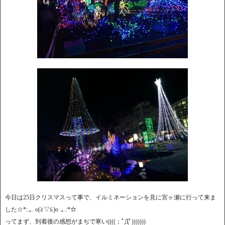
今日は25日クリスマスって事で、イルミネーションを見に宮ヶ瀬に行って来ま
した☆*:.｡. o(≧▽≦)o .｡.:*☆
ってまず、到着後の感想がまぢで寒い((((；ﾟДﾟ)))))))