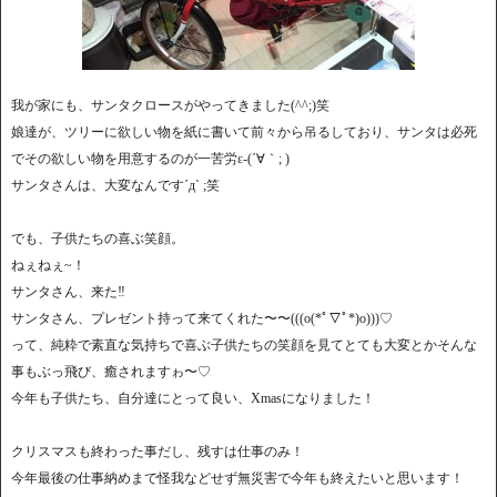
我が家にも、サンタクロースがやってきました(^^;)笑
娘達が、ツリーに欲しい物を紙に書いて前々から吊るしており、サンタは必死
でその欲しい物を用意するのが一苦労ε-(´∀｀; )
サンタさんは、大変なんです´д` ;笑
でも、子供たちの喜ぶ笑顔。
ねぇねぇ~！
サンタさん、来た‼️
サンタさん、プレゼント持って来てくれた〜〜(((o(*ﾟ▽ﾟ*)o)))♡
って、純粋で素直な気持ちで喜ぶ子供たちの笑顔を見てとても大変とかそんな
事もぶっ飛び、癒されますゎ〜♡
今年も子供たち、自分達にとって良い、Xmasになりました！
クリスマスも終わった事だし、残すは仕事のみ！
今年最後の仕事納めまで怪我などせず無災害で今年も終えたいと思います！