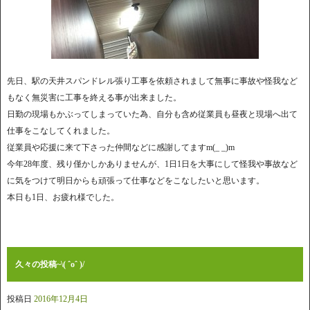
先日、駅の天井スパンドレル張り工事を依頼されまして無事に事故や怪我など
もなく無災害に工事を終える事が出来ました。
日勤の現場もかぶってしまっていた為、自分も含め従業員も昼夜と現場へ出て
仕事をこなしてくれました。
従業員や応援に来て下さった仲間などに感謝してますm(_ _)m
今年28年度、残り僅かしかありませんが、1日1日を大事にして怪我や事故など
に気をつけて明日からも頑張って仕事などをこなしたいと思います。
本日も1日、お疲れ様でした。
久々の投稿~\( ˆoˆ )/
投稿日
2016年12月4日