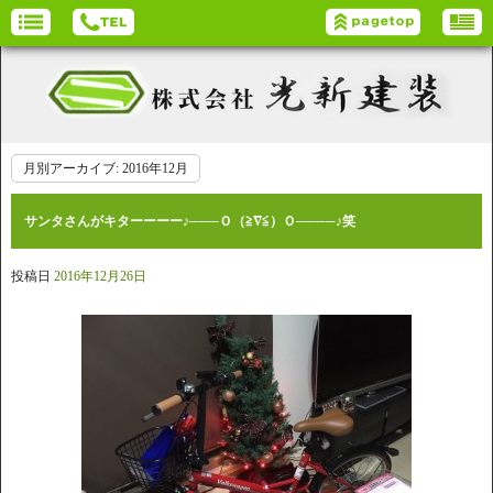
月別アーカイブ:
2016年12月
サンタさんがキターーーー♪───Ｏ（≧∇≦）Ｏ────♪笑
投稿日
2016年12月26日