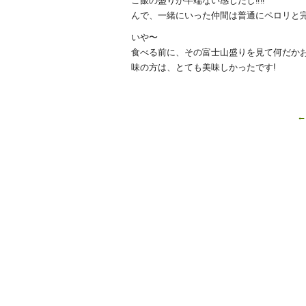
ご飯の盛りが半端ない感じだし‼️‼️
んで、一緒にいった仲間は普通にペロリと
いや〜
食べる前に、その富士山盛りを見て何だか
味の方は、とても美味しかったです!
←