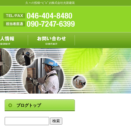
久々の投稿~\( ˆoˆ )/|株式会社光新建装
ブログトップ