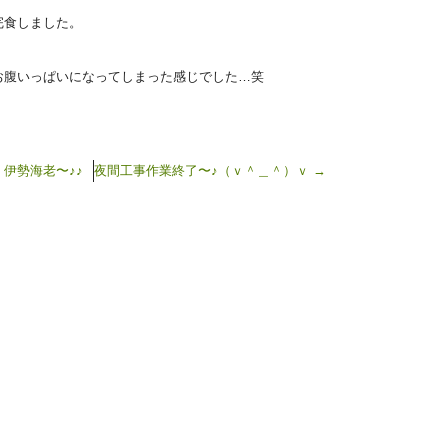
完食しました。
お腹いっぱいになってしまった感じでした…笑
伊勢海老〜♪♪
夜間工事作業終了〜♪（ｖ＾＿＾）ｖ
→