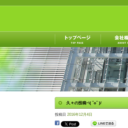
久々の投稿~\( ˆoˆ )/
投稿日
2016年12月4日