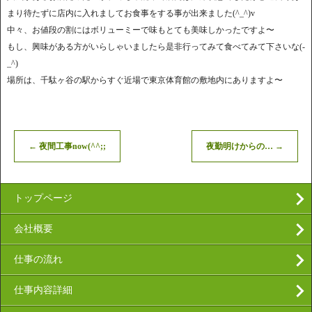
まり待たずに店内に入れましてお食事をする事が出来ました(^_^)v
中々、お値段の割にはボリューミーで味もとても美味しかったですよ〜
もし、興味がある方がいらしゃいましたら是非行ってみて食べてみて下さいな(-
_^)
場所は、千駄ヶ谷の駅からすぐ近場で東京体育館の敷地内にありますよ〜
←
夜間工事now(^^;;
夜勤明けからの…
→
トップページ
会社概要
仕事の流れ
仕事内容詳細