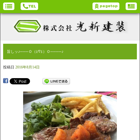
旨しッ♪───Ｏ（≧∇≦）Ｏ────♪
投稿日
2016年8月14日